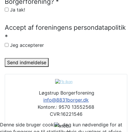
Borgerforening?
*
Ja tak!
Accept af foreningens persondatapolitik
*
Jeg accepterer
Send indmeldelse
Løgstrup Borgerforening
info@8831borger.dk
Kontonr.: 9570 13552568
CVR:16221546
Denne side bruger cookies, dog kun nødvendige for at
siden fungerer og til statistik. Hvis du vælger at afvise