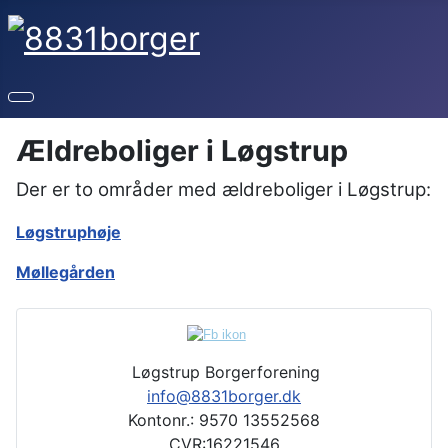
Ældreboliger i Løgstrup
Der er to områder med ældreboliger i Løgstrup:
Løgstruphøje
Møllegården
Løgstrup Borgerforening
info@8831borger.dk
Kontonr.: 9570 13552568
CVR:16221546