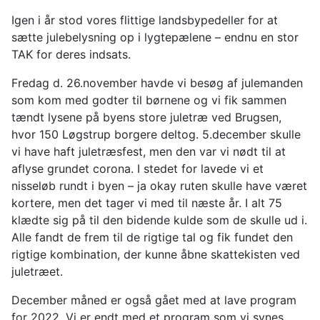
Igen i år stod vores flittige landsbypedeller for at
sætte julebelysning op i lygtepælene – endnu en stor
TAK for deres indsats.
Fredag d. 26.november havde vi besøg af julemanden
som kom med godter til børnene og vi fik sammen
tændt lysene på byens store juletræ ved Brugsen,
hvor 150 Løgstrup borgere deltog. 5.december skulle
vi have haft juletræsfest, men den var vi nødt til at
aflyse grundet corona. I stedet for lavede vi et
nisseløb rundt i byen – ja okay ruten skulle have været
kortere, men det tager vi med til næste år. I alt 75
klædte sig på til den bidende kulde som de skulle ud i.
Alle fandt de frem til de rigtige tal og fik fundet den
rigtige kombination, der kunne åbne skattekisten ved
juletræet.
December måned er også gået med at lave program
for 2022. Vi er endt med et program som vi synes