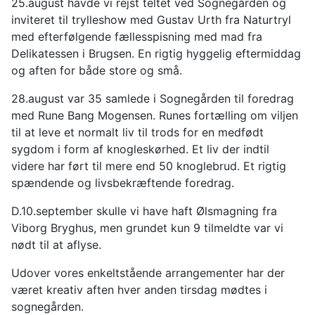
25.august havde vi rejst teltet ved Sognegården og
inviteret til trylleshow med Gustav Urth fra Naturtryl
med efterfølgende fællesspisning med mad fra
Delikatessen i Brugsen. En rigtig hyggelig eftermiddag
og aften for både store og små.
28.august var 35 samlede i Sognegården til foredrag
med Rune Bang Mogensen. Runes fortælling om viljen
til at leve et normalt liv til trods for en medfødt
sygdom i form af knogleskørhed. Et liv der indtil
videre har ført til mere end 50 knoglebrud. Et rigtig
spændende og livsbekræftende foredrag.
D.10.september skulle vi have haft Ølsmagning fra
Viborg Bryghus, men grundet kun 9 tilmeldte var vi
nødt til at aflyse.
Udover vores enkeltstående arrangementer har der
været kreativ aften hver anden tirsdag mødtes i
sognegården.